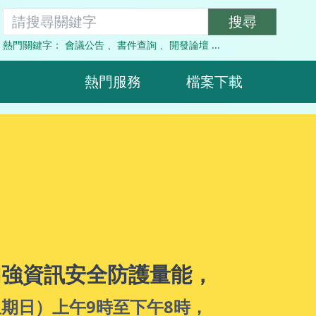
搜尋關鍵字
搜尋
熱門關鍵字：
會議公告
、
書件查詢
、
開發論壇
...
熱門服務
檔案下載
機房網路設備韌體升級及交換器更換作業， ， 更新期間
加強資訊安全防護量能，
星期日）上午9時至下午8時，