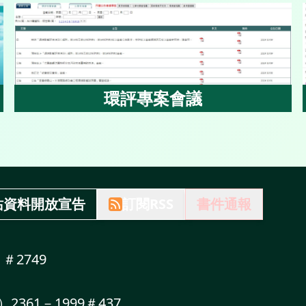
環評專案會議
環評專案會議
站資料開放宣告
訂閱RSS
書件通報
～＃2749
）2361－1999＃437