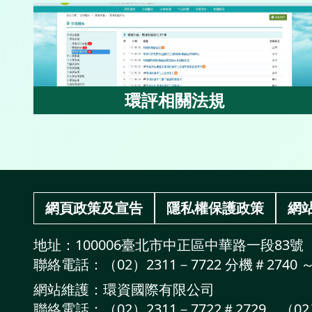
環評相關法規
環評相關法規
:::
網頁政策及宣告
隱私權保護政策
網
服務地址：
地址：
100006臺北市中正區中華路一段83號
聯絡電話：
聯絡電話：
（02）2311－7722 分機＃2740 
網站維護單位：
網站維護：
環資國際有限公司
維護單位聯絡電話：
聯絡電話：
（02）2311－7722＃2729．（02