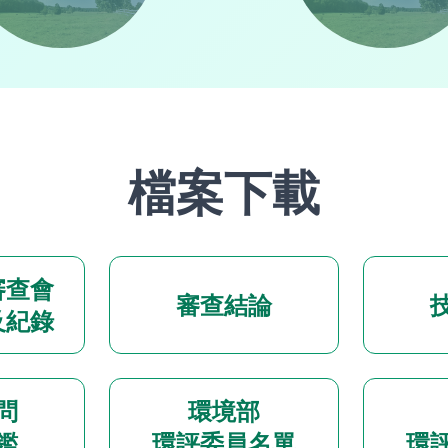
檔案下載
審查會
審查結論
及紀錄
問
環境部
鑑
環評委員名單
環